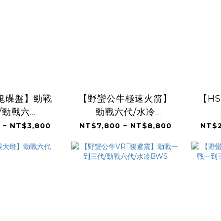
赤鬼碟盤】勁戰
【野蠻公牛極速火箭】
【H
/勁戰六
勁戰六代/水冷
/BWSX/水冷
BWS/FORCE2.0/AUGUR
代/B
 ~ NT$3,800
NT$7,800 ~ NT$8,800
NT$2
CE/JETS/SR/SL/DRG/MMBCU/
BWS/
KRV/RTS