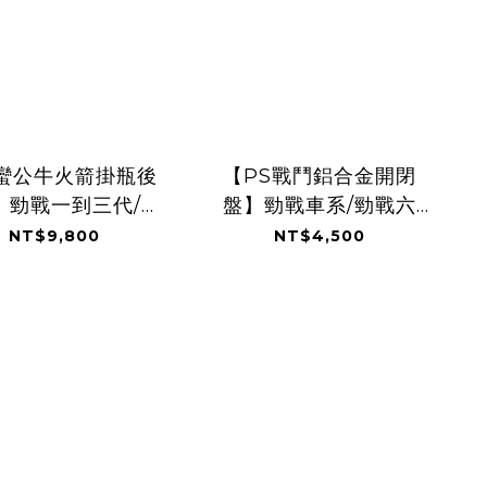
蠻公牛火箭掛瓶後
【PS戰鬥鋁合金開閉
】勁戰一到三代/勁
盤】勁戰車系/勁戰六
六代/水冷BWS
代/BWSR/BWSX/JETS/JE
NT$9,800
NT$4,500