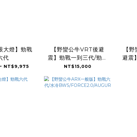
魚眼大燈】勁戰
【野蠻公牛VRT後避
【野
六代
震】勁戰一到三代/勁戰
避震
六代/水冷BWS
戰
~ NT$9,975
NT$15,000