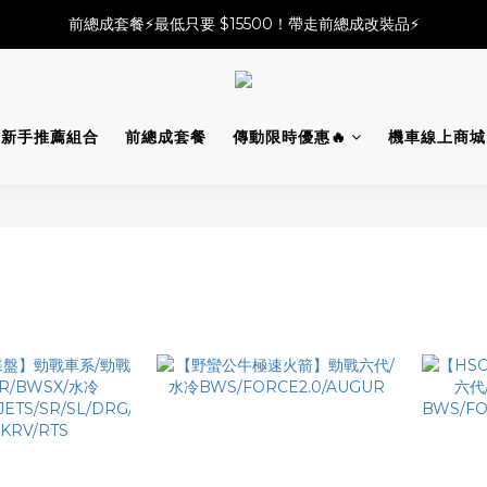
必改龍頭四件套⚡️不用五千六!! 優惠價只要 $ 4899💥
前總成套餐⚡️最低只要 $15500！帶走前總成改裝品⚡️
2025倒叉前總全方案✨A~F自由選✨點擊購買
必改龍頭四件套⚡️不用五千六!! 優惠價只要 $ 4899💥
新手推薦組合
前總成套餐
傳動限時優惠🔥
機車線上商城