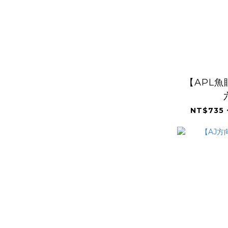
【APL
NT$735 