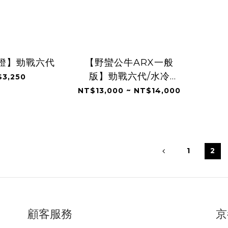
向燈】勁戰六代
【野蠻公牛ARX一般
版】勁戰六代/水冷
3,250
BWS/FORCE2.0/AUGUR
NT$13,000 ~ NT$14,000
1
2
顧客服務
京