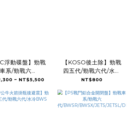
SC浮動碟盤】勁戰
【KOSO後土除】勁戰
車系/勁戰六
四五代/勁戰六代/水冷
WSR/BWSX/水冷
BWS/FORCE2.0/FORCE/S
,300 ~ NT$5,500
NT$800
FORCE/JETS/SR/SL/DRG/MMBCU/
雷霆S
雷霆S/KRV