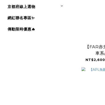
京都府線上選物
網紅聯名專區✨
傳動限時優惠🔥
【FAR
車系
代/BWSR
NT$2,600
BWS/FOR
雷霆S/