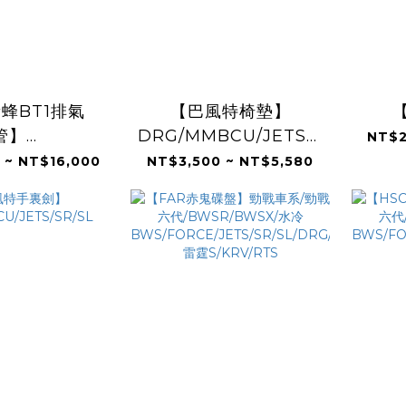
蜂BT1排氣
【巴風特椅墊】
管】
DRG/MMBCU/JETS/SR/SL
NT$2
TSR/JETSL/DRG/MMBCU/
(預購)
 ~ NT$16,000
NT$3,500 ~ NT$5,580
/RTS