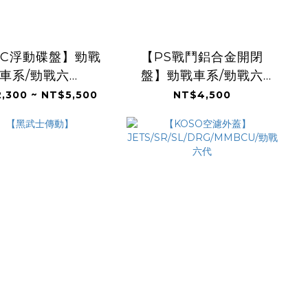
SC浮動碟盤】勁戰
【PS戰鬥鋁合金開閉
車系/勁戰六
盤】勁戰車系/勁戰六
WSR/BWSX/水冷
代/BWSR/BWSX/JETS/JE
,300 ~ NT$5,500
NT$4,500
G/MMBCU/
FORCE/JETS/SR/SL/DRG/MMBCU/
雷霆S/KRV