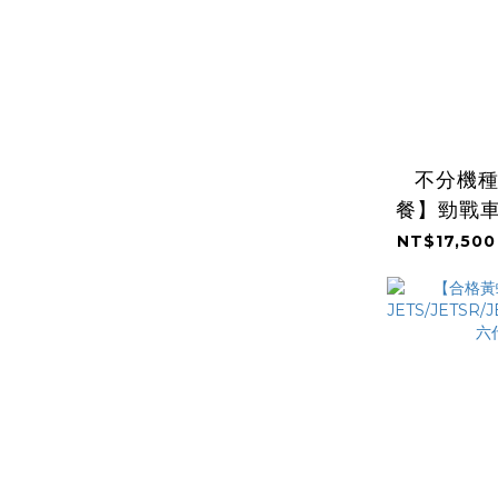
不分機
餐】勁戰車
NT$17,500
BWS/FOR
雷霆