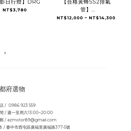
影日行燈】DRG
【合格黃蜂SS2排氣
管】
NT$3,780
JETSL/DRG/MMBCU/KRV/
NT$12,000 ~ NT$14,300
勁戰六代/FORCE2.0
都府選物
話 / 0986 923 559
間 / 週一至周六13:00~20:00
郵 / azmotor89@gmail.com
市 / 臺中市西屯區廣福里廣福路377-5號