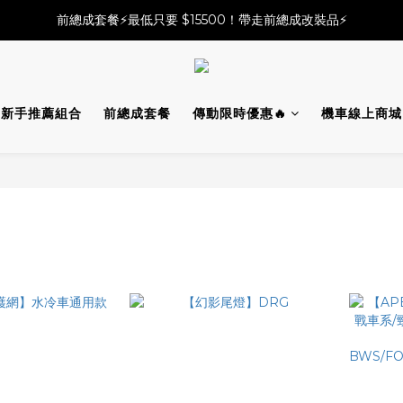
必改龍頭四件套⚡️不用五千六!! 優惠價只要 $ 4899💥
前總成套餐⚡️最低只要 $15500！帶走前總成改裝品⚡️
2025倒叉前總全方案✨A~F自由選✨點擊購買
必改龍頭四件套⚡️不用五千六!! 優惠價只要 $ 4899💥
新手推薦組合
前總成套餐
傳動限時優惠🔥
機車線上商城