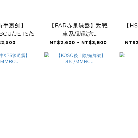
特手裏劍】
【FAR赤鬼碟盤】勁戰
【H
CU/JETS/SR/SL
車系/勁戰六
代/BWSR/BWSX/水冷
代/B
2,500
NT$2,600 ~ NT$3,800
NT$2
BWS/FORCE/JETS/SR/SL/DR
BWS/
雷霆S/KRV/RTS