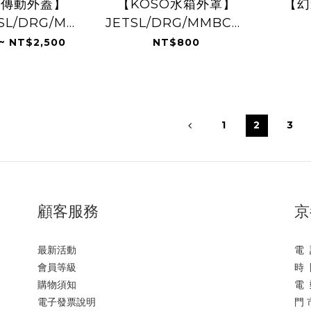
O傳動外蓋】
【KOSO水箱外罩】
【幻
/SL/DRG/MMBCU/
JETSL/DRG/MMBCU/
六代/雷霆S
勁戰六
~ NT$2,500
NT$800
代/FORCE2.0/FORCE/SMAX
1
2
3
顧客服務
京
最新活動
電 
會員等級
時 
購物須知
電 
電子發票說明
門 