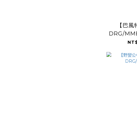
【巴風
DRG/MMB
NT$