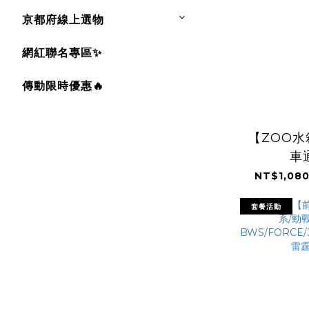
京都府線上選物
網紅聯名專區✨
傳動限時優惠🔥
【ZOO
車
NT$1,080
套餐活動