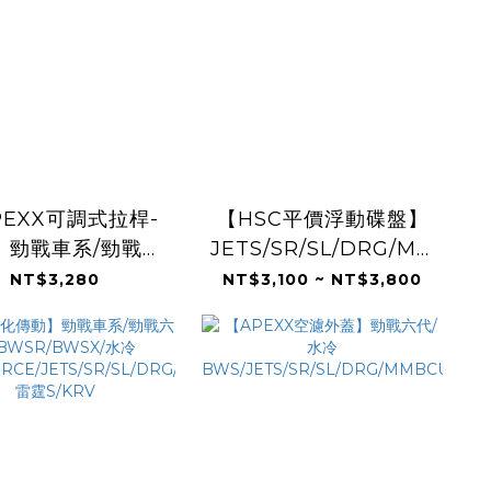
PEXX可調式拉桿-
【HSC平價浮動碟盤】
】勁戰車系/勁戰六
JETS/SR/SL/DRG/MMBCU/
WSR/BWSX/水冷
勁戰車系/勁戰六代
NT$3,280
NT$3,100 ~ NT$3,800
FORCE/JETS/SR/SL/DRG/MMBCU/
雷霆S/KRV