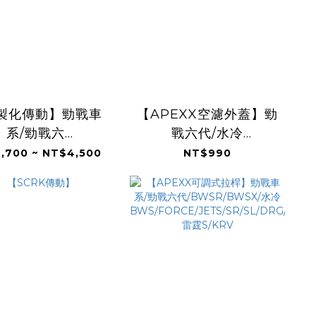
製化傳動】勁戰車
【APEXX空濾外蓋】勁
系/勁戰六
戰六代/水冷
WSR/BWSX/水冷
BWS/JETS/SR/SL/DRG/M
,700 ~ NT$4,500
NT$990
FORCE/JETS/SR/SL/DRG/MMBCU/
雷霆S/KRV