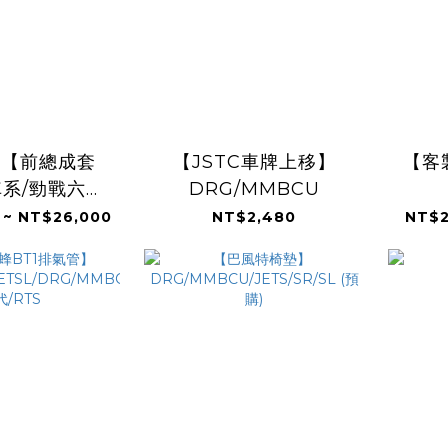
種【前總成套
【JSTC車牌上移】
【客
系/勁戰六代/
DRG/MMBCU
水冷
代/B
 ~ NT$26,000
NT$2,480
NT$2
CE/JETS/SR/SL/DRG/MMBCU/
BWS/
S/KRV