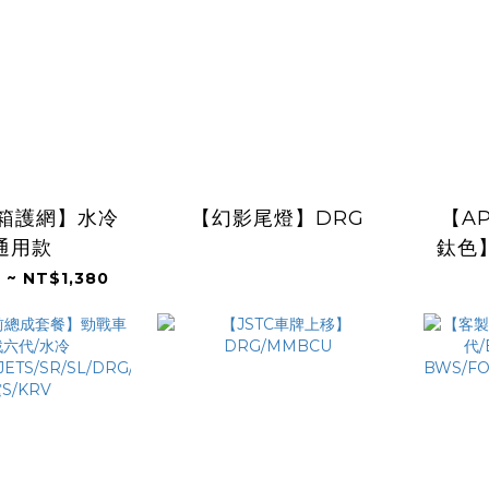
水箱護網】水冷
【幻影尾燈】DRG
【A
通用款
鈦色
代/B
 ~ NT$1,380
BWS/