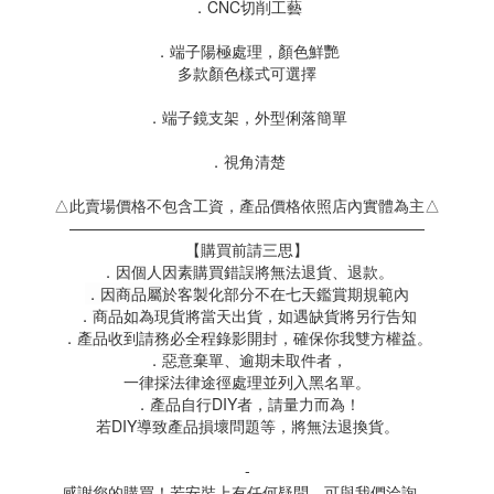
．CNC切削工藝
．端子陽極處理，顏色鮮艷
多款顏色樣式可選擇
．端子鏡支架，外型俐落簡單
．視角清楚
△此賣場價格不包含工資，產品價格依照店內實體為主△
———————————————————————
【購買前請三思】
．因個人因素購買錯誤將無法退貨、退款。
．因商品屬於客製化部分不在七天鑑賞期規範內
．商品如為現貨將當天出貨，如遇缺貨將另行告知
．產品收到請務必全程錄影開封，確保你我雙方權益。
．惡意棄單、逾期未取件者，
一律採法律途徑處理並列入黑名單。
．產品自行DIY者，請量力而為！
若DIY導致產品損壞問題等，將無法退換貨。
-
感謝您的購買！若安裝上有任何疑問，可與我們洽詢。