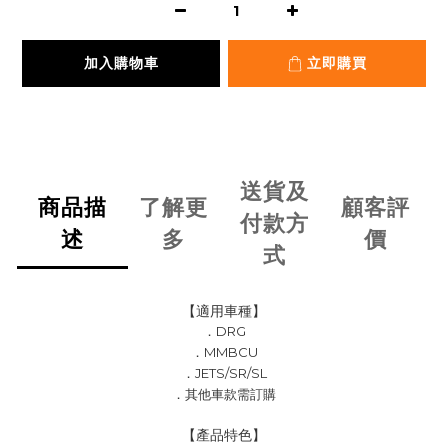
加入購物車
立即購買
送貨及
商品描
了解更
顧客評
付款方
述
多
價
式
【適用車種】
．DRG
．MMBCU
．JETS/SR/SL
．其他車款需訂購
【產品特色】