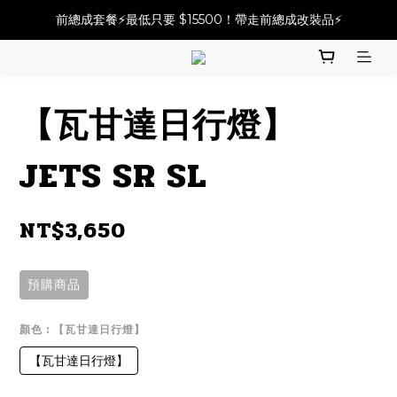
必改龍頭四件套⚡️不用五千六!! 優惠價只要 $ 4899💥
前總成套餐⚡️最低只要 $15500！帶走前總成改裝品⚡️
2025倒叉前總全方案✨A~F自由選✨點擊購買
必改龍頭四件套⚡️不用五千六!! 優惠價只要 $ 4899💥
【瓦甘達日行燈】
JETS SR SL
NT$3,650
預購商品
顏色
: 【瓦甘達日行燈】
【瓦甘達日行燈】