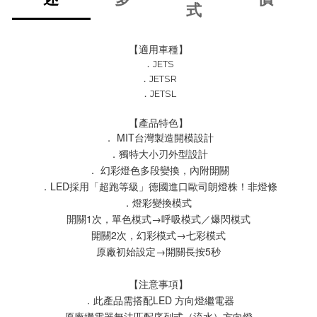
式
【適用車種】
．
JETS
．
JETSR
．
JETSL
【產品特色】
． MIT台灣製造開模設計
．獨特大小刃外型設計
． 幻彩燈色多段變換，內附開關
．LED採用「超跑等級」德國進口歐司朗燈株！非燈條
．燈彩變換模式 
開關1次，單色模式→呼吸模式／爆閃模式
開關2次，幻彩模式→七彩模式
原廠初始設定→開關長按5秒
【注意事項】
．此產品需搭配LED 方向燈繼電器
原廠繼電器無法匹配序列式（流水）方向燈