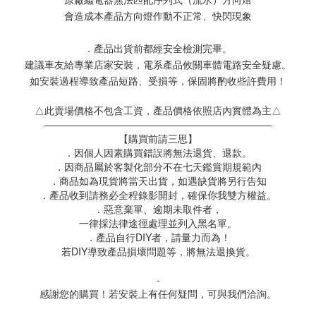
會造成本產品方向燈作動不正常、快閃現象
．產品出貨前都經安全檢測完畢。
建議車友給專業店家安裝，電系產品攸關車體電路安全疑慮。
如安裝過程導致產品短路、受損等，保固將酌收些許費用！
△此賣場價格不包含工資，產品價格依照店內實體為主△
———————————————————————
【購買前請三思】
．因個人因素購買錯誤將無法退貨、退款。
．因商品屬於客製化部分不在七天鑑賞期規範內
．商品如為現貨將當天出貨，如遇缺貨將另行告知
．產品收到請務必全程錄影開封，確保你我雙方權益。
．惡意棄單、逾期未取件者，
一律採法律途徑處理並列入黑名單。
．產品自行DIY者，請量力而為！
若DIY導致產品損壞問題等，將無法退換貨。
-
感謝您的購買！若安裝上有任何疑問，可與我們洽詢。