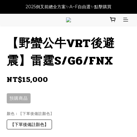
必改龍頭四件套⚡️不用五千六!! 優惠價只要 $ 4899💥
2025倒叉前總全方案✨A~F自由選✨點擊購買
必改龍頭四件套⚡️不用五千六!! 優惠價只要 $ 4899💥
【野蠻公牛VRT後避
震】雷霆S/G6/FNX
NT$15,000
預購商品
顏色
: 【下單後備註顏色】
【下單後備註顏色】