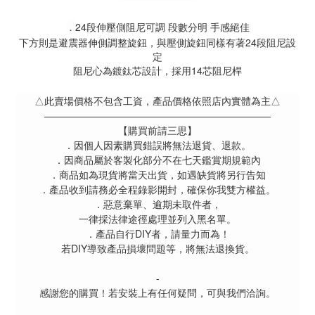
24段伸壓側阻尼可調 段數分明 手感絕佳
．
下方則是避震器伸側調整旋鈕，與壓側旋鈕同樣有著24段阻尼設
定
阻尼心為鍍鈦芯設計，採用14芯阻尼桿
△此賣場價格不包含工資，產品價格依照店內實體為主△
———————————————————————
【購買前請三思】
．因個人因素購買錯誤將無法退貨、退款。
．因商品屬於客製化部分不在七天鑑賞期規範內
．商品如為現貨將當天出貨，如遇缺貨將另行告知
．產品收到請務必全程錄影開封，確保你我雙方權益。
．惡意棄單、逾期未取件者，
一律採法律途徑處理並列入黑名單。
．產品自行DIY者，請量力而為！
若DIY導致產品損壞問題等，將無法退換貨。
-
感謝您的購買！若安裝上有任何疑問，可與我們洽詢。