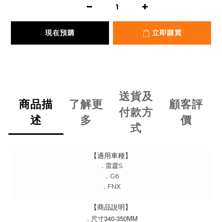
現在預購
立即購買
送貨及
商品描
了解更
顧客評
付款方
述
多
價
式
【適用車種】
．雷霆S
．G6
．FNX
【商品說明】
．尺寸340-350MM