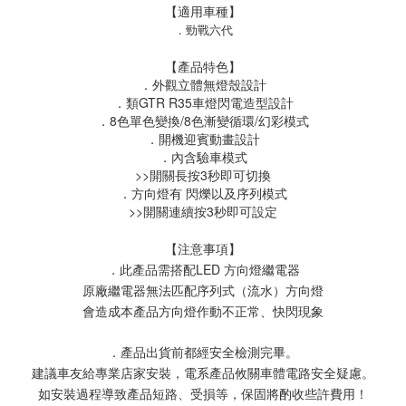
【適用車種】
．勁戰六代
【產品特色】
．外觀立體無燈殼設計
．類GTR R35車燈閃電造型設計
．8色單色變換/8色漸變循環/幻彩模式
．開機迎賓動畫設計
．內含驗車模式
>>開關長按3秒即可切換
．方向燈有 閃爍以及序列模式
>>開關連續按3秒即可設定
【注意事項】
．此產品需搭配LED 方向燈繼電器
原廠繼電器無法匹配序列式（流水）方向燈
會造成本產品方向燈作動不正常、快閃現象
．產品出貨前都經安全檢測完畢。
建議車友給專業店家安裝，電系產品攸關車體電路安全疑慮。
如安裝過程導致產品短路、受損等，保固將酌收些許費用！