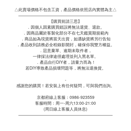
△此賣場價格不包含工資，產品價格依照店內實體為主△
———————————————————————
【購買前請三思】
．因個人因素購買錯誤將無法退貨、退款。
．因商品屬於客製化部分不在七天鑑賞期規範內
．商品如為現貨將當天出貨，如遇缺貨將另行告知
．產品收到請務必全程錄影開封，確保你我雙方權益。
．惡意棄單、逾期未取件者，
一律採法律途徑處理並列入黑名單。
．產品自行DIY者，請量力而為！
若DIY導致產品損壞問題等，將無法退換貨。
-
感謝您的購買！若安裝上有任何疑問，可與我們洽詢。
京都府線上客服：0986-923559
客服時間：周一-周六13:00-21:00
(周日線上客服人員休息)
———————————————————————