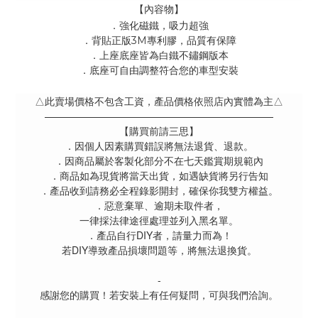
【內容物】
．強化磁鐵，吸力超強
．背貼正版3M專利膠，品質有保障
．上座底座皆為白鐵不鏽鋼版本
．底座可自由調整符合您的車型安裝
△此賣場價格不包含工資，產品價格依照店內實體為主△
———————————————————————
【購買前請三思】
．因個人因素購買錯誤將無法退貨、退款。
．因商品屬於客製化部分不在七天鑑賞期規範內
．商品如為現貨將當天出貨，如遇缺貨將另行告知
．產品收到請務必全程錄影開封，確保你我雙方權益。
．惡意棄單、逾期未取件者，
一律採法律途徑處理並列入黑名單。
．產品自行DIY者，請量力而為！
若DIY導致產品損壞問題等，將無法退換貨。
-
感謝您的購買！若安裝上有任何疑問，可與我們洽詢。