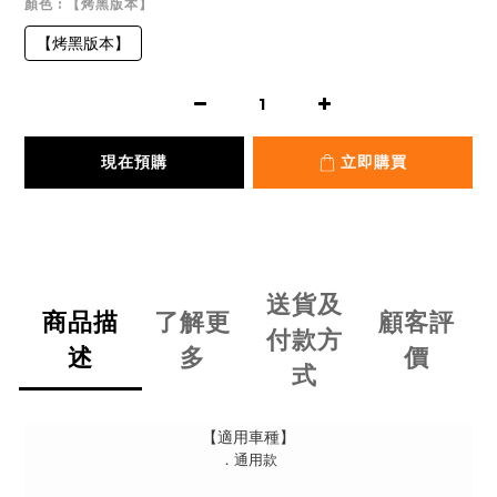
顏色
: 【烤黑版本】
【烤黑版本】
現在預購
立即購買
送貨及
商品描
了解更
顧客評
付款方
述
多
價
式
【適用車種】
．通用款