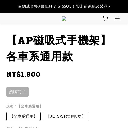
必改龍頭四件套⚡️不用五千六!! 優惠價只要 $ 4899💥
前總成套餐⚡️最低只要 $15500！帶走前總成改裝品⚡️
2025倒叉前總全方案✨A~F自由選✨點擊購買
必改龍頭四件套⚡️不用五千六!! 優惠價只要 $ 4899💥
【AP磁吸式手機架】
各車系通用款
NT$1,800
預購商品
規格
: 【全車系通用】
【全車系通用】
【JETS/SR專用V型】