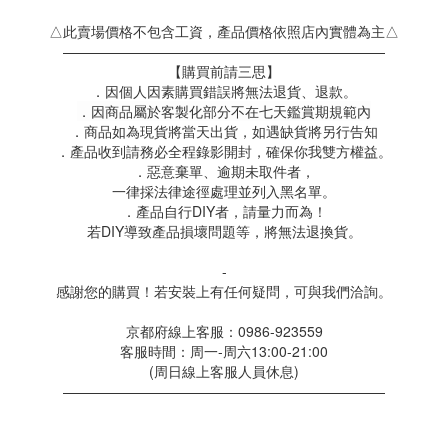
△此賣場價格不包含工資，產品價格依照店內實體為主△
———————————————————————
【購買前請三思】
．因個人因素購買錯誤將無法退貨、退款。
．因商品屬於客製化部分不在七天鑑賞期規範內
．商品如為現貨將當天出貨，如遇缺貨將另行告知
．產品收到請務必全程錄影開封，確保你我雙方權益。
．惡意棄單、逾期未取件者，
一律採法律途徑處理並列入黑名單。
．產品自行DIY者，請量力而為！
若DIY導致產品損壞問題等，將無法退換貨。
-
感謝您的購買！若安裝上有任何疑問，可與我們洽詢。
京都府線上客服：0986-923559
客服時間：周一-周六13:00-21:00
(周日線上客服人員休息)
———————————————————————