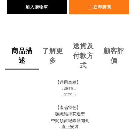
加入購物車
立即購買
送貨及
商品描
了解更
顧客評
付款方
述
多
價
式
【適用車種】
．
JETSL
．
JETSL+
【產品特色】
．
碳纖維押花造型
．
中間預留紀錄器開孔
．
直上安裝