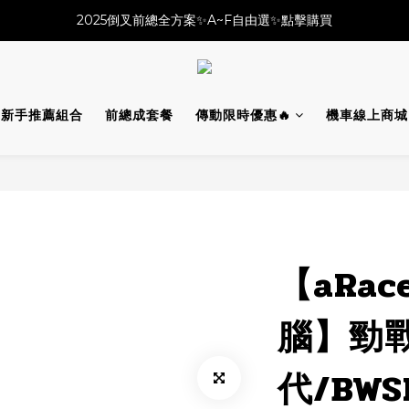
必改龍頭四件套⚡️不用五千六!! 優惠價只要 $ 4899💥
2025倒叉前總全方案✨A~F自由選✨點擊購買
必改龍頭四件套⚡️不用五千六!! 優惠價只要 $ 4899💥
新手推薦組合
前總成套餐
傳動限時優惠🔥
機車線上商城
【aRace
腦】勁
代/BWS