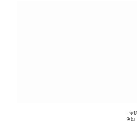
每顆
．
例如