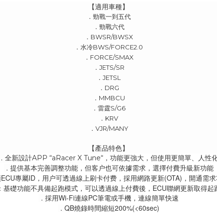
【適用車種】
．勁戰一到五代
．勁戰六代
．BWSR/BWSX
．水冷BWS/FORCE2.0
．FORCE/SMAX
．JETS/SR
．JETSL
．DRG
．MMBCU
．雷霆S/G6
．KRV
．VJR/MANY
【產品特色】
全新設計APP “aRacer X Tune“，功能更強大，但使用更簡單、人性
．
提供基本完善調整功能，但客户也可依據需求，選擇付費升級新功能
．
ECU專屬ID，用户可透過線上刷卡付费，採用網路更新(OTA)，開通需
：基礎功能不具備起跑模式，可以透過線上付費後，ECU聯網更新取得起
採用Wi-Fi連線PC筆電或手機，連線簡單快速
．
QB燒錄時間縮短200%(<60sec)
．