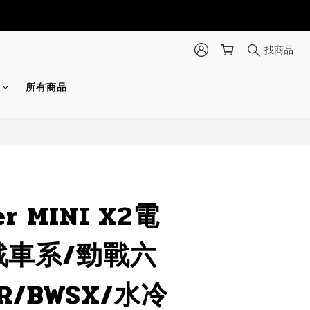
找商品
所有商品
立即購買
r MINI X2電
戰車系/勁戰六
R/BWSX/水冷