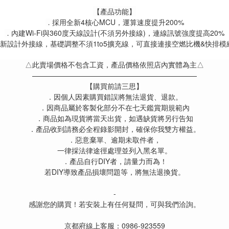
【產品功能】
採用全新4核心MCU，運算速度提升200%
．
內建Wi-Fi與360度天線設計(不須另外接線)，連線訊號強度提高20%
．
新設計外接線，基礎調整不須1to5擴充線，可直接連接空燃比機&快排模
△此賣場價格不包含工資，產品價格依照店內實體為主△
———————————————————————
【購買前請三思】
．因個人因素購買錯誤將無法退貨、退款。
．因商品屬於客製化部分不在七天鑑賞期規範內
．商品如為現貨將當天出貨，如遇缺貨將另行告知
．產品收到請務必全程錄影開封，確保你我雙方權益。
．惡意棄單、逾期未取件者，
一律採法律途徑處理並列入黑名單。
．產品自行DIY者，請量力而為！
若DIY導致產品損壞問題等，將無法退換貨。
-
感謝您的購買！若安裝上有任何疑問，可與我們洽詢。
京都府線上客服：0986-923559