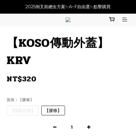
必改龍頭四件套⚡️不用五千六!! 優惠價只要 $ 4899💥
2025倒叉前總全方案✨A~F自由選✨點擊購買
必改龍頭四件套⚡️不用五千六!! 優惠價只要 $ 4899💥
【KOSO傳動外蓋】
KRV
NT$320
規格
: 【膠條】
【傳動外蓋】
【膠條】