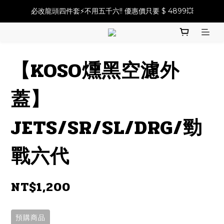
必改龍頭四件套⚡️不用五千六!! 優惠價只要 $ 4899💥
必改龍頭四件套⚡️不用五千六!! 優惠價只要 $ 4899💥
前總成套餐⚡️最低只要 $15500！帶走前總成改裝品⚡️
2025倒叉前總全方案✨A~F自由選✨點擊購買
【KOSO燻黑空濾外
必改龍頭四件套⚡️不用五千六!! 優惠價只要 $ 4899💥
蓋】
JETS/SR/SL/DRG/勁
戰六代
NT$1,200
預購商品