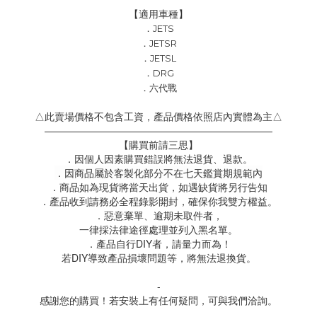
【適用車種】
．JETS
．JETSR
．JETSL
．DRG
．六代戰
△此賣場價格不包含工資，產品價格依照店內實體為主△
———————————————————————
【購買前請三思】
．因個人因素購買錯誤將無法退貨、退款。
．因商品屬於客製化部分不在七天鑑賞期規範內
．商品如為現貨將當天出貨，如遇缺貨將另行告知
．產品收到請務必全程錄影開封，確保你我雙方權益。
．惡意棄單、逾期未取件者，
一律採法律途徑處理並列入黑名單。
．產品自行DIY者，請量力而為！
若DIY導致產品損壞問題等，將無法退換貨。
-
感謝您的購買！若安裝上有任何疑問，可與我們洽詢。