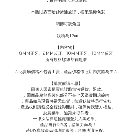
．獨特的圓形造型車鏡
．本體以霧面噴砂烤漆處理，搭配陽極色彩
．關節可調角度
．鏡柄為12cm
【內容物】
8MM正牙、8MM反牙、10MM正牙、10MM反牙
所有規格螺絲都有附贈
△此賣場價格不包含工資，產品價格依照店內實體為主△
———————————————————————
【購買前請三思】
．因個人因素購買錯誤將無法退貨、退款。
．因商品屬於客製化部分不在七天鑑賞期規範內
．商品如為現貨將當天出貨，如遇缺貨將另行告知
．產品收到請務必全程錄影開封，確保你我雙方權益。
．惡意棄單、逾期未取件者，
一律採法律途徑處理並列入黑名單。
．產品自行DIY者，請量力而為！
若DIY導致產品損壞問題等，將無法退換貨。