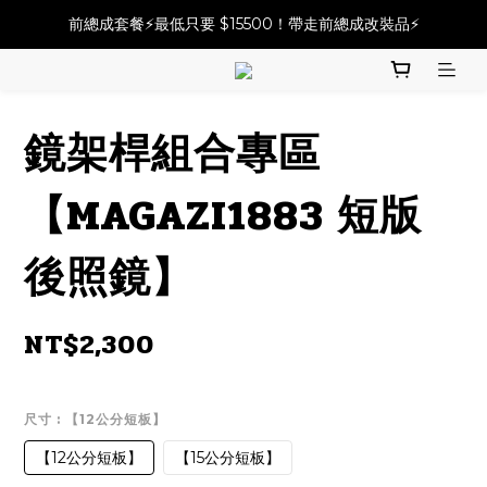
必改龍頭四件套⚡️不用五千六!! 優惠價只要 $ 4899💥
前總成套餐⚡️最低只要 $15500！帶走前總成改裝品⚡️
2025倒叉前總全方案✨A~F自由選✨點擊購買
必改龍頭四件套⚡️不用五千六!! 優惠價只要 $ 4899💥
鏡架桿組合專區
【MAGAZI1883 短版
後照鏡】
NT$2,300
尺寸
: 【12公分短板】
【12公分短板】
【15公分短板】