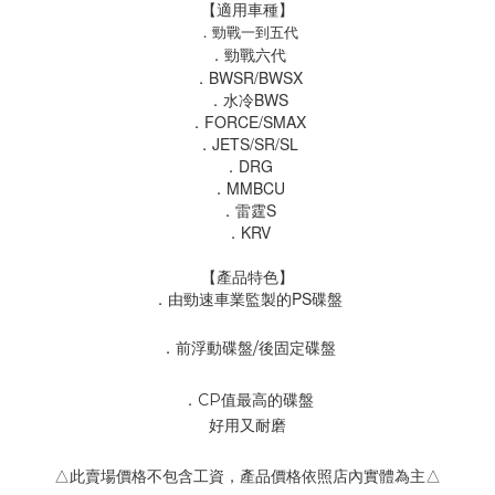
【適用車種】
．勁戰一到五代
．勁戰六代
．BWSR/BWSX
．水冷BWS
．FORCE/SMAX
．JETS/SR/SL
．DRG
．MMBCU
．雷霆S
．KRV
【產品特色】
．
由勁速車業監製的PS碟盤
．
前浮動碟盤/後固定碟盤
．
CP值最高的碟盤
好用又耐磨
△此賣場價格不包含工資，產品價格依照店內實體為主△