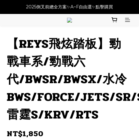
必改龍頭四件套⚡️不用五千六!! 優惠價只要 $ 4899💥
2025倒叉前總全方案✨A~F自由選✨點擊購買
必改龍頭四件套⚡️不用五千六!! 優惠價只要 $ 4899💥
【REYS飛炫踏板】勁
戰車系/勁戰六
代/BWSR/BWSX/水冷
BWS/FORCE/JETS/SR
雷霆S/KRV/RTS
NT$1,850