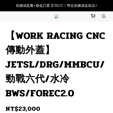
必改龍頭四件套⚡️不用五千六!! 優惠價只要 $ 4899💥
前總成套餐⚡️最低只要 $15500！帶走前總成改裝品⚡️
2025倒叉前總全方案✨A~F自由選✨點擊購買
必改龍頭四件套⚡️不用五千六!! 優惠價只要 $ 4899💥
【WORK RACING CNC
傳動外蓋】
JETSL/DRG/MMBCU/
勁戰六代/水冷
BWS/FOREC2.0
NT$23,000