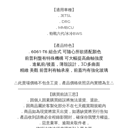
【適用車種】
．
JETSL
．DRG
．MMBCU
．勁戰六代/水冷BWS
【產品特色】
．
6061-T6 組合式 可隨心所欲搭配顏色
前普利盤有特殊機構 可大幅提高曲軸強度
．
進氣前/後蓋，薄殼設計，3D多曲面
精緻 美觀 前普利有軸承座，前蓋均有強化玻璃
△此賣場價格不包含工資，產品價格依照店內實體為主△
———————————————————————
【購買前請三思】
．因個人因素購買錯誤將無法退貨、退款。
．因商品屬於客製化部分不在七天鑑賞期規範內
．商品如為現貨將當天出貨，如遇缺貨將另行告知
．產品收到請務必全程錄影開封，確保你我雙方權益。
．惡意棄單、逾期未取件者，