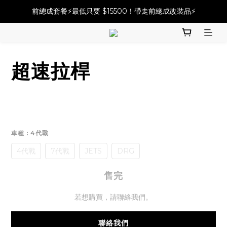
必改龍頭四件套⚡️不用五千六!! 優惠價只要 $ 4899💥
前總成套餐⚡️最低只要 $15500！帶走前總成改裝品⚡️
2025倒叉前總全方案✨A~F自由選✨點擊購買
必改龍頭四件套⚡️不用五千六!! 優惠價只要 $ 4899💥
超速拉桿
車種
: 4代戰
4代戰
7代戰
JETS
DRG
售完
若想購買，請聯絡我們。
聯絡我們