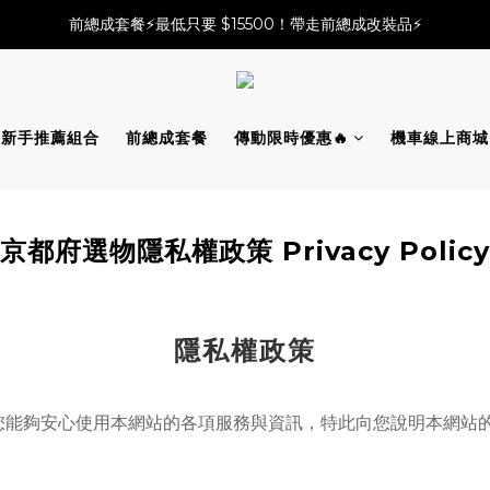
必改龍頭四件套⚡️不用五千六!! 優惠價只要 $ 4899💥
前總成套餐⚡️最低只要 $15500！帶走前總成改裝品⚡️
2025倒叉前總全方案✨A~F自由選✨點擊購買
必改龍頭四件套⚡️不用五千六!! 優惠價只要 $ 4899💥
新手推薦組合
前總成套餐
傳動限時優惠🔥
機車線上商城
京都府選物隱私權政策 Privacy Policy
隱私權政策
您能夠安心使用本網站的各項服務與資訊，特此向您說明本網站