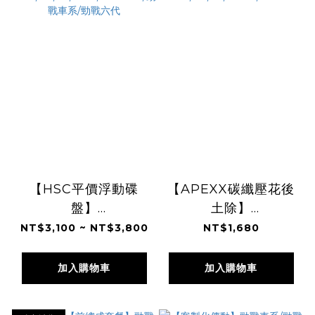
【HSC平價浮動碟
【APEXX碳纖壓花後
盤】
土除】
JETS/SR/SL/DRG/MMBCU/
JETS/SR/SL/SMAX/FO
NT$3,100 ~ NT$3,800
NT$1,680
勁戰車系/勁戰六代
加入購物車
加入購物車