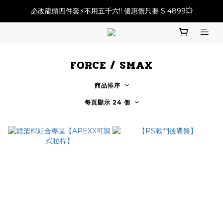
必改龍頭四件套⚡️不用五千六!! 優惠價只要 $ 4899💥
必改龍頭四件套⚡️不用五千六!! 優惠價只要 $ 4899💥
前總成套餐⚡️最低只要 $15500！帶走前總成改裝品⚡️
2025倒叉前總全方案✨A~F自由選✨點擊購買
FORCE / SMAX
必改龍頭四件套⚡️不用五千六!! 優惠價只要 $ 4899💥
商品排序
每頁顯示 24 個