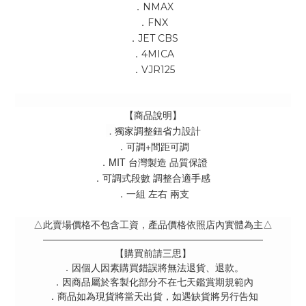
．NMAX
．FNX
．JET CBS
．4MICA
．VJR125
【商品說明】
獨家調整鈕省力設計
．
．可調+間距可調
．MIT 台灣製造 品質保證
．可調式段數 調整合適手感 
．一組 左右 兩支
△此賣場價格不包含工資，產品價格依照店內實體為主△
———————————————————————
【購買前請三思】
．因個人因素購買錯誤將無法退貨、退款。
．因商品屬於客製化部分不在七天鑑賞期規範內
．商品如為現貨將當天出貨，如遇缺貨將另行告知