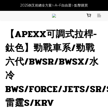
必改龍頭四件套⚡️不用五千六!! 優惠價只要 $ 4899💥
2025倒叉前總全方案✨A~F自由選✨點擊購買
必改龍頭四件套⚡️不用五千六!! 優惠價只要 $ 4899💥
【APEXX可調式拉桿-
鈦色】勁戰車系/勁戰
六代/BWSR/BWSX/水
冷
BWS/FORCE/JETS/SR
雷霆S/KRV