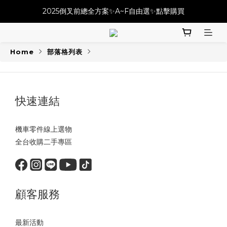
必改龍頭四件套⚡️不用五千六!! 優惠價只要 $ 4899💥
2025倒叉前總全方案✨A~F自由選✨點擊購買
必改龍頭四件套⚡️不用五千六!! 優惠價只要 $ 4899💥
Home
部落格列表
快速連結
機車零件線上選物
全台收購二手專區
顧客服務
最新活動