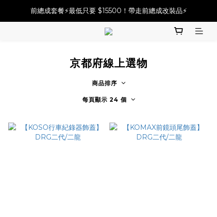
必改龍頭四件套⚡️不用五千六!! 優惠價只要 $ 4899💥
前總成套餐⚡️最低只要 $15500！帶走前總成改裝品⚡️
2025倒叉前總全方案✨A~F自由選✨點擊購買
必改龍頭四件套⚡️不用五千六!! 優惠價只要 $ 4899💥
京都府線上選物
商品排序
每頁顯示 24 個