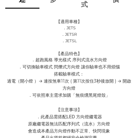
式
【適用車種】
．
JETS
．
JETSR
．
JETSL
【產品特色】
．超跑風格 導光樣式 序列式流水方向燈
．可切換驗車模式 閃爍式方向燈 讓你驗車也不用煩惱
搭載驗車模式：
過電（開小燈 ）→ 連按煞車11次 ( 第11次按住3秒後放開 ) → 開啟
方向燈
．可依照車主需求加購「無痕燻黑尾燈殼」
【注意事項】
．此產品需搭配LED 方向燈繼電器
原廠繼電器無法匹配序列式（流水）方向燈
會造成本產品方向燈作動不正常、快閃現象
．產品出貨前都經安全檢測完畢。