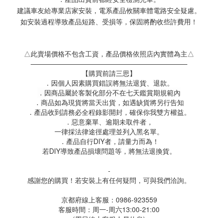
建議車友給專業店家安裝，電系產品攸關車體電路安全疑慮。
如安裝過程導致產品短路、受損等，保固將酌收些許費用！
△此賣場價格不包含工資，產品價格依照店內實體為主△
———————————————————————
【購買前請三思】
．因個人因素購買錯誤將無法退貨、退款。
．因商品屬於客製化部分不在七天鑑賞期規範內
．商品如為現貨將當天出貨，如遇缺貨將另行告知
．產品收到請務必全程錄影開封，確保你我雙方權益。
．惡意棄單、逾期未取件者，
一律採法律途徑處理並列入黑名單。
．產品自行DIY者，請量力而為！
若DIY導致產品損壞問題等，將無法退換貨。
-
感謝您的購買！若安裝上有任何疑問，可與我們洽詢。
京都府線上客服：0986-923559
客服時間：周一-周六13:00-21:00