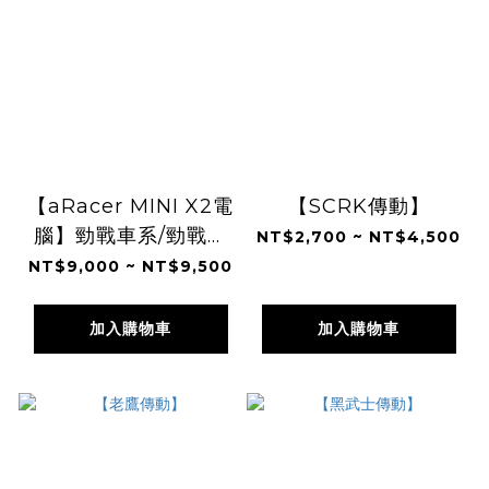
【aRacer MINI X2電
【SCRK傳動】
腦】勁戰車系/勁戰六
NT$2,700 ~ NT$4,500
代/BWSR/BWSX/水
NT$9,000 ~ NT$9,500
冷
BWS/FORCE/JETS/SR/SL/DRG/MMBCU/
加入購物車
加入購物車
雷霆S/KRV