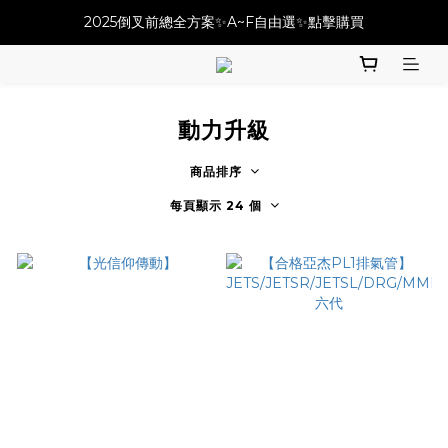
必改龍頭四件套⚡️不用五千六!! 優惠價只要 $ 4899💥
2025倒叉前總全方案✨A~F自由選✨點擊購買
必改龍頭四件套⚡️不用五千六!! 優惠價只要 $ 4899💥
動力升級
商品排序
每頁顯示 24 個