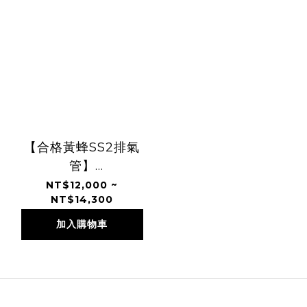
【合格黃蜂SS2排氣
管】
JETSL/DRG/MMBCU/KRV/
NT$12,000 ~
NT$14,300
勁戰六代/FORCE2.0
加入購物車