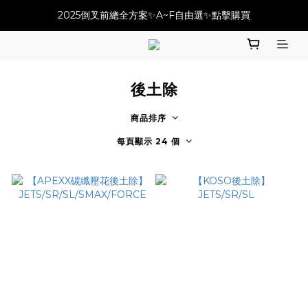
必改龍頭四件套⚡️不用五千六!! 優惠價只要 $ 4899💥
2025倒叉前總全方案✨A~F自由選✨點擊購買
必改龍頭四件套⚡️不用五千六!! 優惠價只要 $ 4899💥
後土除
商品排序
每頁顯示 24 個