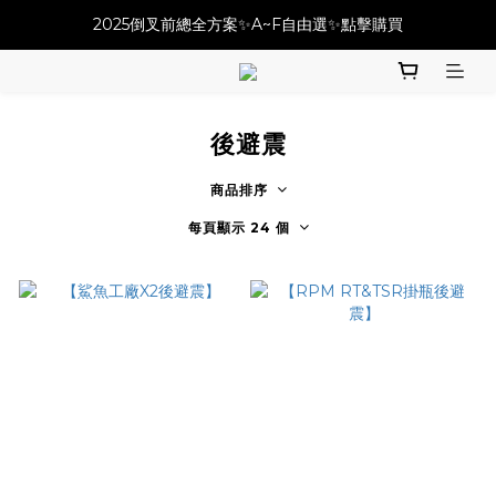
必改龍頭四件套⚡️不用五千六!! 優惠價只要 $ 4899💥
2025倒叉前總全方案✨A~F自由選✨點擊購買
必改龍頭四件套⚡️不用五千六!! 優惠價只要 $ 4899💥
後避震
商品排序
每頁顯示 24 個