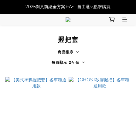
必改龍頭四件套⚡️不用五千六!! 優惠價只要 $ 4899💥
2025倒叉前總全方案✨A~F自由選✨點擊購買
必改龍頭四件套⚡️不用五千六!! 優惠價只要 $ 4899💥
握把套
商品排序
每頁顯示 24 個